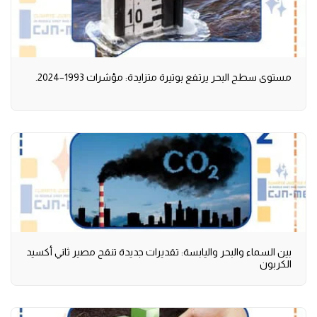
مستوى سطح البحر يرتفع بوتيرة متزايدة: مؤشرات 1993–2024.
بين السماء والبحر واليابسة: تقديرات جديدة تنقح مصير ثاني أكسيد
الكربون