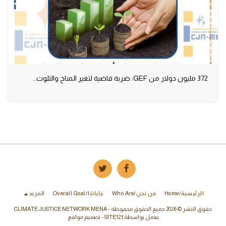
372 مليون دولار من GEF: ضربة قاضية لتغير المناخ والتلوث..
الرئيسية/Home
من نحن/who Are
غاياتنا/Overall Goal
المزيد
حقوق النشر © 2026 جميع الحقوق محفوظة -
CLIMATE JUSTICE NETWORK MENA
يعمل بواسطة
SITE123
-
تصميم مواقع