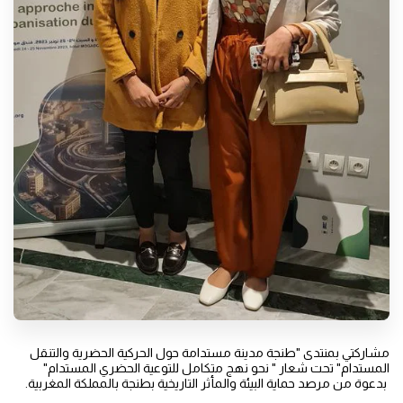
مشاركتي بمنتدى "طنجة مدينة مستدامة حول الحركية الحضرية والتنقل
المستدام" تحت شعار " نحو نهج متكامل للتوعية الحضري المستدام"
بدعوة من مرصد حماية البيئة والمأثر التاريخية بطنجة بالمملكة المغربية.